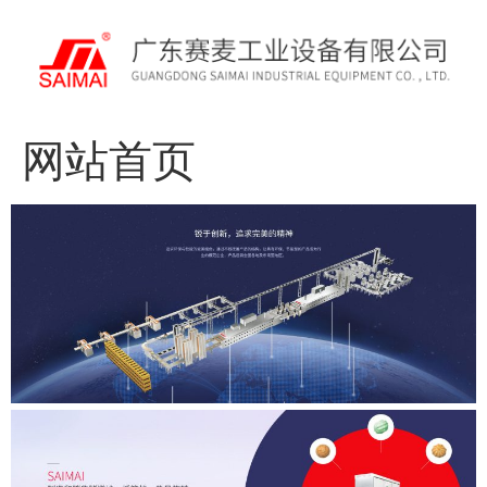
跳
indian
到
sex
内
XXXX
容
videos
bf
sex
网站首页
tube
xxx
hd
sex
xxxx
hd
videos
pornos
porno
r57
shell
download
php